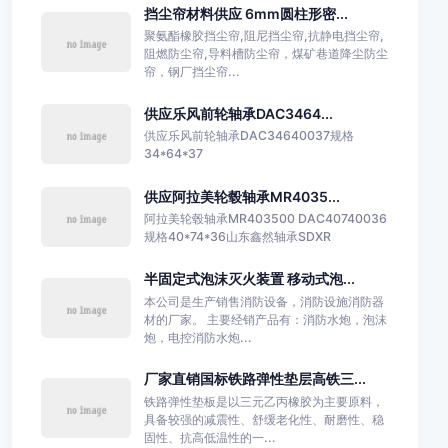
挡尘帘材料供应 6mm圆柱形密...
聚氨酯橡胶挡尘帘,阻尼挡尘帘,抗静电挡尘帘,
阻燃防尘帘,导料槽防尘帘，煤矿巷道降尘防尘
帘，钢厂挡尘帘...
供应乐风前轮轴承DAC3464...
供应乐风前轮轴承DAC34640037规格
34*64*37
供应阿拉美轮毂轴承MR4035...
阿拉美轮毂轴承MR403500 DAC40740036
规格40*74*36山东鑫然轴承SDXR
半固定式泡沫灭火装置 移动式泡...
本公司是生产销售消防设备，消防设施消防器
材的厂家。 主要经销产品有：消防水炮，泡沫
炮，电控消防水炮...
厂家直销国标铁路弹性垫层高铁三...
铁路弹性垫板是以三元乙丙橡胶为主要原料，
具备较强的减震性、舒缓老化性、耐磨性、稳
固性、抗高低温性的一...