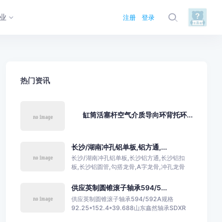
业
注册
登录
热门资讯
缸筒活塞杆空气介质导向环背托环...
长沙/湖南冲孔铝单板,铝方通,...
长沙/湖南冲孔铝单板,长沙铝方通,长沙铝扣
板,长沙铝圆管,勾搭龙骨,A字龙骨,冲孔龙骨
供应英制圆锥滚子轴承594/5...
供应英制圆锥滚子轴承594/592A规格
92.25*152.4*39.688山东鑫然轴承SDXR