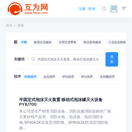
注册
登录
首页
搜索
栏目
不限
家居生活服务
日用百货零售
商业咨询服务
工业农业制造
搜
关键词
索
排序
时间排序
点击排序
评论排序
评分排序
支持量排序
半固定式泡沫灭火装置 移动式泡沫罐灭火设备
PY8/700
本公司是生产销售消防设备，消防设施消防器材的厂家。
主要经销产品有：消防水炮，泡沫炮，电控消防水
炮,SP40AZK全装型消防炮，SP60AZK防冻型消防炮，
移...