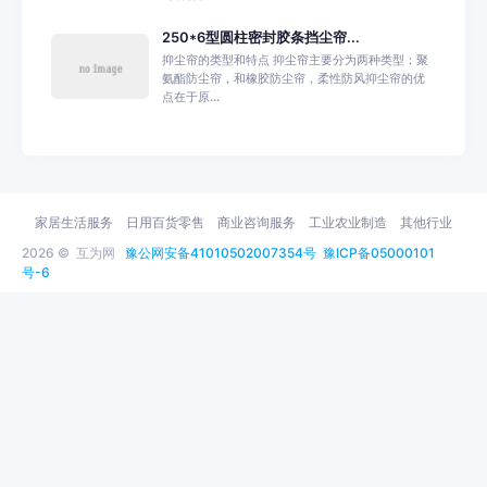
250*6型圆柱密封胶条挡尘帘...
抑尘帘的类型和特点 抑尘帘主要分为两种类型：聚
氨酯防尘帘，和橡胶防尘帘，柔性防风抑尘帘的优
点在于原...
家居生活服务
日用百货零售
商业咨询服务
工业农业制造
其他行业
2026 ©
互为网
豫公网安备41010502007354号
豫ICP备05000101
号-6