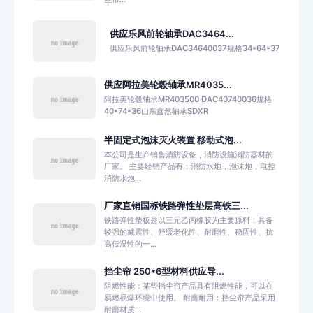
供应乐风前轮轴承DAC3464...
供应乐风前轮轴承DAC34640037规格34*64*37
供应阿拉美轮毂轴承MR4035...
阿拉美轮毂轴承MR403500 DAC40740036规格
40*74*36山东鑫然轴承SDXR
半固定式泡沫灭火装置 移动式泡...
本公司是生产销售消防设备，消防设施消防器材的
厂家。 主要经销产品有：消防水炮，泡沫炮，电控
消防水炮...
厂家直销国标铁路弹性垫层高铁三...
铁路弹性垫板是以三元乙丙橡胶为主要原料，具备
较强的减震性、舒缓老化性、耐磨性、稳固性、抗
高低温性的一...
挡尘帘 250*6型材料供应导...
阻燃性能：某些挡尘帘产品具有阻燃性能，可以在
易燃易爆环境中使用。 耐磨耐用：挡尘帘产品采用
耐磨材质...