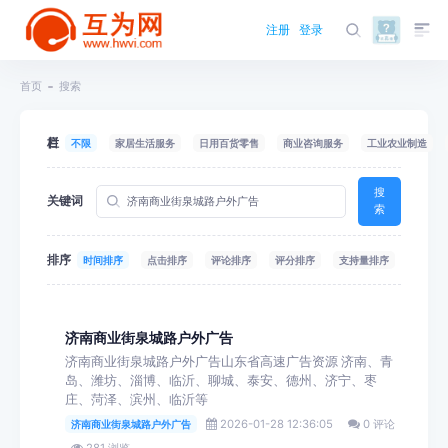
注册
登录
首页
搜索
栏目
不限
家居生活服务
日用百货零售
商业咨询服务
工业农业制造
搜
关键词
索
排序
时间排序
点击排序
评论排序
评分排序
支持量排序
济南商业街泉城路户外广告
济南商业街泉城路户外广告山东省高速广告资源 济南、青
岛、潍坊、淄博、临沂、聊城、泰安、德州、济宁、枣
庄、菏泽、滨州、临沂等
2026-01-28 12:36:05
0 评论
济南商业街泉城路户外广告
281 浏览