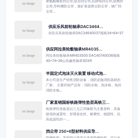
聚氨酯橡胶挡尘帘,阻尼挡尘帘,抗静电挡尘帘,阻燃防
尘帘,导料槽防尘帘，煤矿巷道降尘防尘帘，钢厂挡
尘帘...
供应乐风前轮轴承DAC3464...
供应乐风前轮轴承DAC34640037规格34*64*37
供应阿拉美轮毂轴承MR4035...
阿拉美轮毂轴承MR403500 DAC40740036规格
40*74*36山东鑫然轴承SDXR
半固定式泡沫灭火装置 移动式泡...
本公司是生产销售消防设备，消防设施消防器材的
厂家。 主要经销产品有：消防水炮，泡沫炮，电控
消防水炮...
厂家直销国标铁路弹性垫层高铁三...
铁路弹性垫板是以三元乙丙橡胶为主要原料，具备
较强的减震性、舒缓老化性、耐磨性、稳固性、抗
高低温性的一...
挡尘帘 250*6型材料供应导...
阻燃性能：某些挡尘帘产品具有阻燃性能，可以在