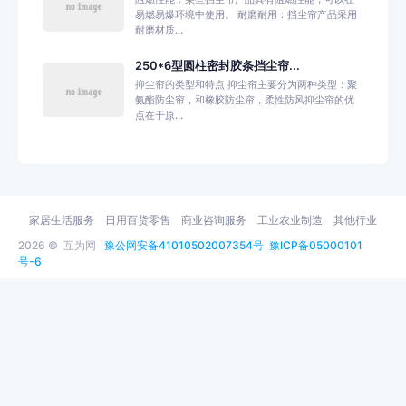
易燃易爆环境中使用。 耐磨耐用：挡尘帘产品采用
耐磨材质...
250*6型圆柱密封胶条挡尘帘...
抑尘帘的类型和特点 抑尘帘主要分为两种类型：聚
氨酯防尘帘，和橡胶防尘帘，柔性防风抑尘帘的优
点在于原...
家居生活服务
日用百货零售
商业咨询服务
工业农业制造
其他行业
2026 ©
互为网
豫公网安备41010502007354号
豫ICP备05000101
号-6