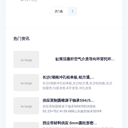
共1条
1
热门资讯
缸筒活塞杆空气介质导向环背托环...
长沙/湖南冲孔铝单板,铝方通,...
长沙/湖南冲孔铝单板,长沙铝方通,长沙铝扣板,长沙
铝圆管,勾搭龙骨,A字龙骨,冲孔龙骨
供应英制圆锥滚子轴承594/5...
供应英制圆锥滚子轴承594/592A规格
92.25*152.4*39.688山东鑫然轴承SDXR
挡尘帘材料供应 6mm圆柱形密...