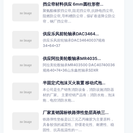
挡尘帘材料供应 6mm圆柱形密...
聚氨酯橡胶挡尘帘,阻尼挡尘帘,抗静电挡尘帘,
阻燃防尘帘,导料槽防尘帘，煤矿巷道降尘防尘
帘，钢厂挡尘帘...
供应乐风前轮轴承DAC3464...
供应乐风前轮轴承DAC34640037规格
34*64*37
供应阿拉美轮毂轴承MR4035...
阿拉美轮毂轴承MR403500 DAC40740036
规格40*74*36山东鑫然轴承SDXR
半固定式泡沫灭火装置 移动式泡...
本公司是生产销售消防设备，消防设施消防器
材的厂家。 主要经销产品有：消防水炮，泡沫
炮，电控消防水炮...
厂家直销国标铁路弹性垫层高铁三...
铁路弹性垫板是以三元乙丙橡胶为主要原料，
具备较强的减震性、舒缓老化性、耐磨性、稳
固性、抗高低温性的一...