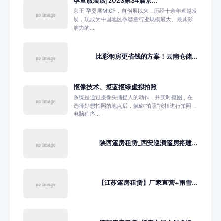
孕童服装展|2023第34届京...
京正·孕婴展MICF，自创展以来，历经十余年卓越发
展，现成为中国地区孕婴童行业规模最大、最具影
响力的...
比彩钢房更省钱的方案！云南仓储...
抠像技术、抠蓝抠绿虚拟拍照
系统是通过摄像头捕捉人的动作，并实时抠图，在
选择好想拍照的地点后，触碰“拍照”按扭进行拍照，
电脑程序...
陕西篷房租赁_西安巡演篷房搭建...
【江苏篷房租赁】厂家直营+雨雪...