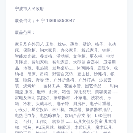
宁波市人民政府
展会咨询；王 宇
13695850047
展品范围：
家具及户外园艺 床垫、枕头、薄垫、壁炉、椅子、电动
床、保险柜、钢木家具、办公家具、板式家具、钢柜、
智能发光镜、餐桌椅、活动柜、文件柜、更衣柜、电动
升降桌、智能家电、智能家居、大型健 身器材、卫浴用
品、地毯、电热毯、发热桌垫…… 休闲躺椅、庭院伞、收
纳柜、吊床、吊椅、野营自充垫、登山杖、沙滩椅、帐
篷、睡袋、野餐 垫、户外折叠椅、户外灯具、沙发套
装、烧烤炉…… 园林工具、花园水管、园艺饰品
......
时尚
潮流 服装、服饰、配饰、箱包、家用纺织、美容美发……
家电及照明 氛围灯、按摩器材、小家电、洗衣机、冰
箱、冷柜、头戴耳机、电子钟、厨房秤、电子计重器、
小夜灯、星空投影、榨汁机、加湿器、摄影器材用品、
电热毛巾架、电热晾衣架、数码产品支 架、
LED
照明
灯、台灯、工作灯、转换器 …… 玩具文创及婴童 儿童滑
梯、摇马、
PU
玩具球、橡胶球、木质玩具、魔术玩具、