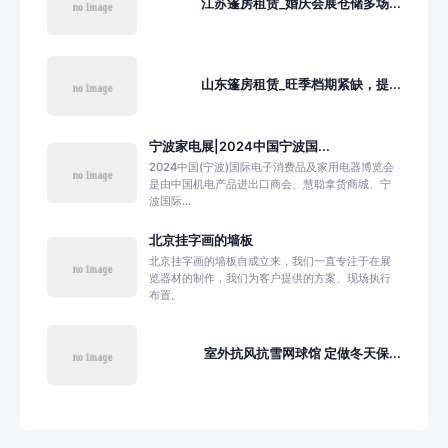
江苏篷房租赁_婚庆会展仓储多场...
山东篷房租赁_旺季档期紧缺，提...
宁波家电展|2024中国宁波国...
2024中国(宁波)国际电子消费品及家用电器博览会
是由中国机电产品进出口商会、慧聪拿货商城、宁
波国际...
北京挂字画的墙板
北京挂字画的墙板自成立来，我们一直专注于在展
览器材的制作，我们为客户提供的方案、现场执行
布置。
室外抗风抗雪网球馆 定做冬天保...