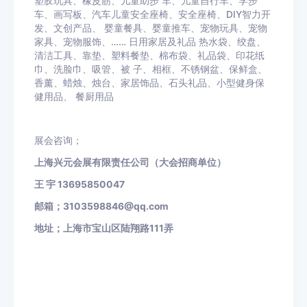
塑胶玩具、橡皮筋、儿童助步 车、儿童自行车、学步
车、画写板、汽车儿童安全座椅、安全座椅、
DIY
智力开
发、文创产品、 婴童餐具、婴童推车、宠物玩具、宠物
家具、宠物服饰、…… 日用家居及礼品 热水袋、绞盘、
清洁工具、靠垫、塑料餐垫、棉布袋、礼品袋、印花纸
巾、洗脸巾、吸管、被 子、相框、不锈钢盆、保鲜盒、
香薰、蜡烛、烛台、家居饰品、石头礼品、小型健身保
健用品、 餐厨用品
展会咨询；
上海兴元会展有限责任公司（大会招商单位）
王
宇
13695850047
邮箱；
3103598846@qq.com
地址；上海市宝山区陆翔路
111
弄