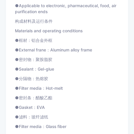
●Applicable to electronic, pharmaceutical, food, air
purification ends
构成材料及运行条件
Materials and operating co
nditions
●框材：铝合金外框
●External frane：Aluminum alloy f
rame
●密封物：聚胺脂胶
●Sealant：Gel-glue
●分隔物：热熔胶
●Filter media：Hot-melt
●密封条：醋酸乙酯
●Gasket：EVA
●滤料：玻纤滤纸
●Filter media：Glass fiber