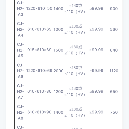
CJ-
0
≤18
或
1220
610
50
99.99
H2-
×
×
1400
≥
900
110
HV
≤
（
）
A3
CJ-
0
≤18
或
610
610
69
99.99
H2-
×
×
1000
≥
560
110
HV
≤
（
）
A4
CJ-
0
≤18
或
915
610
69
99.99
H2-
×
×
1500
≥
840
110
HV
≤
（
）
A5
CJ-
0
≤18
或
1220
610
69
99.99
H2-
×
×
2000
≥
1120
110
HV
≤
（
）
A6
CJ-
0
≤18
或
610
610
80
99.99
H2-
×
×
1200
≥
650
110
HV
≤
（
）
A7
CJ-
0
≤18
或
610
610
90
99.99
H2-
×
×
1400
≥
750
110
HV
≤
（
）
A8
CJ-