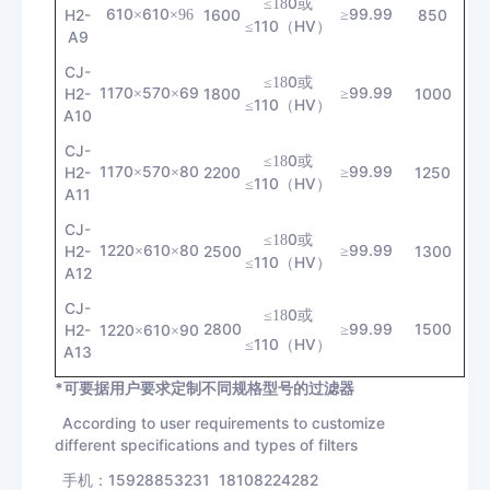
0
≤18
或
610
610
99.99
H2-
×
×96
1600
≥
850
110
HV
≤
（
）
A9
CJ-
0
≤18
或
1170
570
69
99.99
H2-
×
×
1800
≥
1000
110
HV
≤
（
）
A10
CJ-
0
≤18
或
1170
570
80
99.99
H2-
×
×
2200
≥
1250
110
HV
≤
（
）
A11
CJ-
0
≤18
或
1220
610
80
99.99
H2-
×
×
2500
≥
1300
110
HV
≤
（
）
A12
CJ-
0
≤18
或
2800
99.99
1500
H
2-
1220
610
90
≥
×
×
110
HV
≤
（
）
A13
*
可要据用户要求定制不同规格型号的过滤器
According to user requirements to customize
different specifications and types of filters
手机：15928853231 18108224282