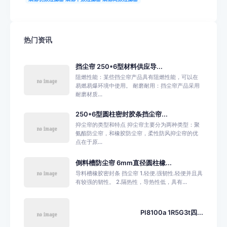
热门资讯
挡尘帘 250*6型材料供应导...
阻燃性能：某些挡尘帘产品具有阻燃性能，可以在
易燃易爆环境中使用。 耐磨耐用：挡尘帘产品采用
耐磨材质...
250*6型圆柱密封胶条挡尘帘...
抑尘帘的类型和特点 抑尘帘主要分为两种类型：聚
氨酯防尘帘，和橡胶防尘帘，柔性防风抑尘帘的优
点在于原...
倒料槽防尘帘 6mm直径圆柱橡...
导料槽橡胶密封条 挡尘帘 1.轻便.强韧性.轻便并且具
有较强的韧性。 2.隔热性，导热性低，具有...
PI8100a 1R5G3t四...