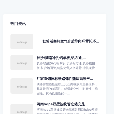
热门资讯
缸筒活塞杆空气介质导向环背托环...
长沙/湖南冲孔铝单板,铝方通,...
长沙/湖南冲孔铝单板,长沙铝方通,长沙铝扣
板,长沙铝圆管,勾搭龙骨,A字龙骨,冲孔龙骨
厂家直销国标铁路弹性垫层高铁三...
铁路弹性垫板是以三元乙丙橡胶为主要原料，
具备较强的减震性、舒缓老化性、耐磨性、稳
固性、抗高低温性的一...
河南hdpe双壁波纹管仓储充足...
河南hdpe双壁波纹管仓储充足周口hdpe双壁