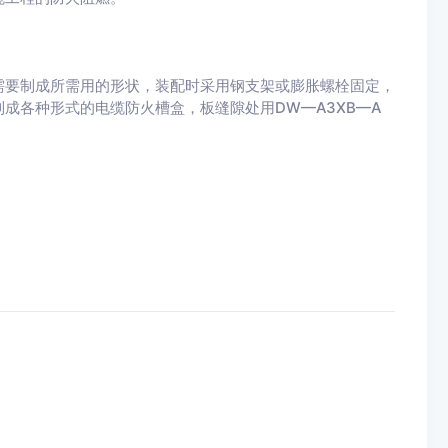
需要制成所需用的形状，装配时采用钢支架或膨胀螺栓固定，
成各种形式的电缆防火槽盒，板缝隙处用DW—A3XB—A