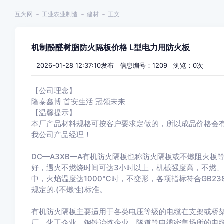
互为网
工业农业制造
建材
正文
机制酚醛树脂防火隔板价格 L型电力用防火板
2026-01-28 12:37:10发布 信息编号：1209 浏览：
0
次
【公司理念】
隆泰鑫博 首安生活 冠领未来
【温馨提示】
本厂产品材料规格可按客户要求定做的，所以成品价格会
我公司产品经理！
DC—A3XB—A有机防火隔板也称防火隔板或不燃阻火
好，遇火不燃烧时间可达3小时以上，机械强度高，不燃
中，火焰温度达1000℃时，不变形，各项指标符合GB2386
规定的.(不燃性)标准。
有机防火隔板主要适用于各类电压等级的电缆在支架或桥
厂、化工企业、钢铁冶炼企业，隧道等电缆密集场所的电