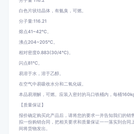
分子量
116.2
白色片状结晶体，有氨臭，可燃。
分子量
:116.21
熔点
41~42
℃。
沸点
204~205
℃。
相对密度
0.883(30/4
℃)。
闪点
81
℃。
易溶于水，溶于乙醇。
在空气中易吸收水分和二氧化碳。
本品易潮解，可燃。应装入密封的马口铁桶内，每桶
160k
【质量保证】
报价确定购买此产品后，请将您的要求一并告知我们的销
拟一份购销合同，把相关要求和质量保证一一落实到合同
间将货物发出。