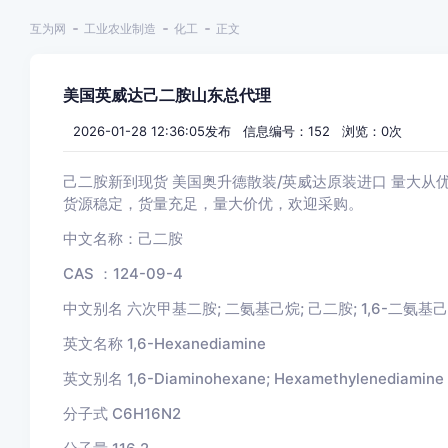
互为网
工业农业制造
化工
正文
美国英威达己二胺山东总代理
2026-01-28 12:36:05发布 信息编号：152 浏览：
0
次
己二胺新到现货 美国奥升德散装
/
英威达原装进口 量大从
货源稳定，货量充足，量大价优，欢迎采购。
中文名称：己二胺
CAS ：
124-09-4
中文别名 六次甲基二胺
;
二氨基己烷
;
己二胺
; 1,6-
二氨基己
英文名称
1,6-Hexanediamine
英文别名
1,6-Diaminohexane; Hexamethylenediamine
分子式
C6H16N2