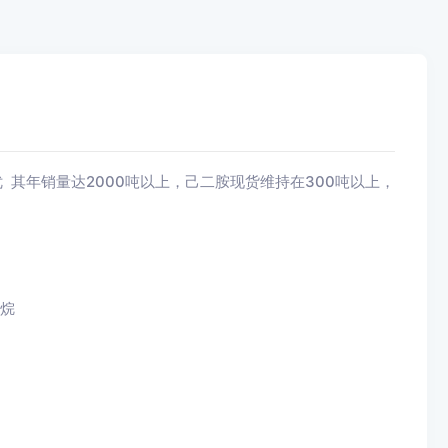
优
其年销量达
2000
吨以上，己二胺现货维持在
300
吨以上，
烷