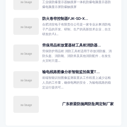
工业级防爆显示器触摸屏一体机防爆电脑显示器防
爆电脑显示屏防爆触摸屏
防火卷帘控制器FJK-SD-X...
合肥消安电子有限责任公司是一家专业从事消防电
子产品的开发、研制、生产的高新技术企业，自主
研发的 FJ...
劳保用品柜放置器材工具柜消防器...
劳保防护用品柜 消防工具柜适用于存放消防服、消
防头盔、消防靴、消防斧及其他消防配件，在发生
火灾时只需...
输电线路图像分析智能监拍装置T...
前端智能识别图像监测装置从工作程度上减少运检
人员的工作量，确保电网的安全，为输电线路的稳
定运行提供可...
广东桥梁防抛网防坠网定制厂家