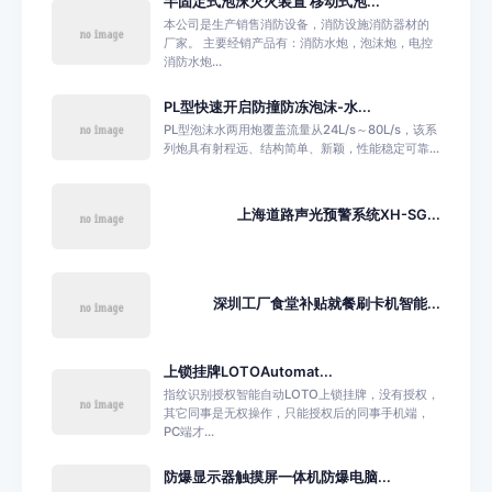
半固定式泡沫灭火装置 移动式泡...
本公司是生产销售消防设备，消防设施消防器材的
厂家。 主要经销产品有：消防水炮，泡沫炮，电控
消防水炮...
PL型快速开启防撞防冻泡沫-水...
PL型泡沫水两用炮覆盖流量从24L/s～80L/s，该系
列炮具有射程远、结构简单、新颖，性能稳定可靠...
上海道路声光预警系统XH-SG...
深圳工厂食堂补贴就餐刷卡机智能...
上锁挂牌LOTOAutomat...
指纹识别授权智能自动LOTO上锁挂牌，没有授权，
其它同事是无权操作，只能授权后的同事手机端，
PC端才...
防爆显示器触摸屏一体机防爆电脑...