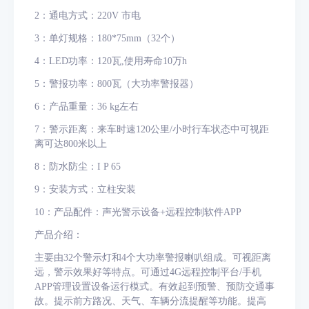
2
：通电方式：
220V
市电
3
：单灯规格：
180*75mm
（
32
个）
4
：
LED
功率：
120
瓦
,
使用寿命
10
万
h
5
：警报功率：
800
瓦（大功率警报器）
6
：产品重量：
36 kg
左右
7
：警示距离：来车时速
120
公里
/
小时行车状态中可视距
离可达
800
米以上
8
：防水防尘：
I P 65
9
：安装方式：立柱安装
10
：产品配件：声光警示设备
+
远程控制软件
APP
产品介绍：
主要由
32
个警示灯和
4
个大功率警报喇叭组成。可视距离
远，警示效果好等特点。可通过
4G
远程控制平台
/
手机
APP
管理设置设备运行模式。有效起到预警、预防交通事
故。提示前方路况、天气、车辆分流提醒等功能。提高