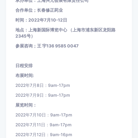
承办单位：上海兴元会展有限责任公司
合作单位；长春修正药业
时间：
2022
年
7
月
10-12
日
地点：上海新国际博览中心
（上海市浦东新区龙阳路
2345
号）
参展咨询；王
宇
136 9585 0047
日程安排
布展时间
:
2022
年
7
月
8
日：
9am-17pm
2022
年
7
月
9
日：
9am-17pm
展览时间：
2022
年
7
月
10
日：
9am-17pm
2022
年
7
月
11
日：
9am-17pm
2022
年
7
月
12
日：
9am-16pm