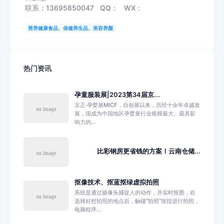
联系：13695850047 QQ： WX：
营养健康食品、保健养生品、美容养颜
热门资讯
孕童服装展|2023第34届京...
京正·孕婴展MICF，自创展以来，历经十余年卓越发
展，现成为中国地区孕婴童行业规模最大、最具影
响力的...
比彩钢房更省钱的方案！云南仓储...
抠像技术、抠蓝抠绿虚拟拍照
系统是通过摄像头捕捉人的动作，并实时抠图，在
选择好想拍照的地点后，触碰“拍照”按扭进行拍照，
电脑程序...