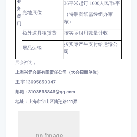
业
36
平米起订
1000
人民币
/
平
务
光地展位
（特装图纸需经组办审
费
核）
用
额外道具租赁费
按实际租用数量计收
按实际产生支付给运输公
展品运输
司
展会咨询；
上海兴元会展有限责任公司（大会招商单位）
王
宇
13695850047
邮箱；
3103598846@qq.com
地址；上海市宝山区陆翔路
111
弄