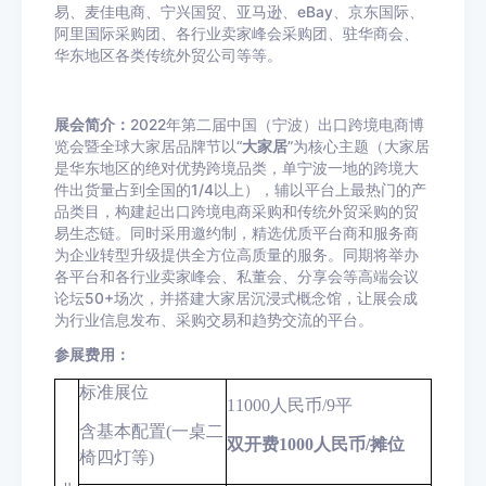
易、麦佳电商、宁兴国贸、亚马逊、
eBay
、京东国际、
阿里国际采购团、各行业卖家峰会采购团、驻华商会、
华东地区各类传统外贸公司等等。
展会简介：
2022年第二届中国（宁波）出口跨境电商博
览会暨全球大家居品牌节以“
大家居
”为核心主题（大家居
是华东地区的绝对优势跨境品类，单宁波一地的跨境大
件出货量占到全国的
1/4
以上），辅以平台上最热门的产
品类目，构建起出口跨境电商采购和传统外贸采购的贸
易生态链。同时采用邀约制，精选优质平台商和服务商
为企业转型升级提供全方位高质量的服务。同期将举办
各平台和各行业卖家峰会、私董会、分享会等高端会议
论坛
50+
场次，并搭建大家居沉浸式概念馆，让展会成
为行业信息发布、采购交易和趋势交流的平台。
参展费用：
标准展位
11000
人民币
/9
平
含基本配置
(
一桌二
双开费
1000
人民币
/
摊位
椅四灯等
)