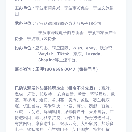
主办单位
：宁波市商务局、宁波市贸促会、宁波文旅集
团
承办单位
：宁波欧德国际商务咨询服务有限公司
宁波市跨境电子商务协会、宁波市家居产业
协会、宁波市服装协会
协办单位
：亚马逊、阿里国际、
Wish
、
ebay
、沃尔玛、
Wayfair
、
Tiktok
、京东、
Lazada
、
Shopline
等主流平台。
展会咨询；
王 宇
136 9585 0047
（微信同号）
已确认观展的头部跨境企业（排名不分先后）
：豪雅、
遨森、乐歌、优耐特 、安克创新、希音、环球易购、傲
基、有棵树、道拓、甬贝荟、美鹰、盈世、赛兰特东
耀、优胜国贸、黑米科技、中基、赛尔、凯越、百盈，
亚虎、世贸通、锦灏集团、派瑞特户外、天齐国贸、广
博进出口、瑞元利亨贸易、万物生长、狮丹努进出口、
有货网络、摩多进出口、银狐云商、大朴家居、加乐多
电子、铭弘家居、布兰德电子、艾科国贸、特甘仕贸