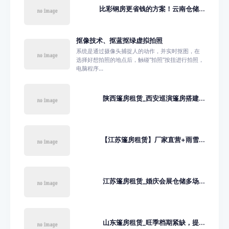
比彩钢房更省钱的方案！云南仓储...
抠像技术、抠蓝抠绿虚拟拍照
系统是通过摄像头捕捉人的动作，并实时抠图，在
选择好想拍照的地点后，触碰“拍照”按扭进行拍照，
电脑程序...
陕西篷房租赁_西安巡演篷房搭建...
【江苏篷房租赁】厂家直营+雨雪...
江苏篷房租赁_婚庆会展仓储多场...
山东篷房租赁_旺季档期紧缺，提...