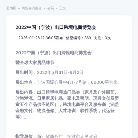
互为网
商业咨询服务
会展
正文
2022中国（宁波）出口跨境电商博览会
2026-01-28 12:36:05发布 信息编号：869 浏览：
0
次
2022
中国（宁波）出口跨境电商博览会
暨全球大家居品牌节
展出时间
：2022年
5
月
31
日
-6
月
2
日
展出地点
：宁波国际会展中心
1-7
号馆，
60000
平方米。
展出内容
：
出口跨境电商热门品类（
家具及户外园艺、
时尚潮流、日用家居礼品、家电及照明、玩具文创及婴
童五个产品供应链区），跨境电商平台及服务商（涵盖
金融支付、物流仓储、人才培训、软件系统，代运营
等）。
指导单位
：浙江省商务厅、宁波市人民政府