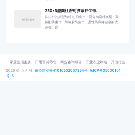
250*6型圆柱密封胶条挡尘帘...
抑尘帘的类型和特点 抑尘帘主要分为两种类型：聚
氨酯防尘帘，和橡胶防尘帘，柔性防风抑尘帘的优
点在于原...
家居生活服务
日用百货零售
商业咨询服务
工业农业制造
其他行业
2026 ©
互为网
豫公网安备41010502007354号
豫ICP备05000101
号-6