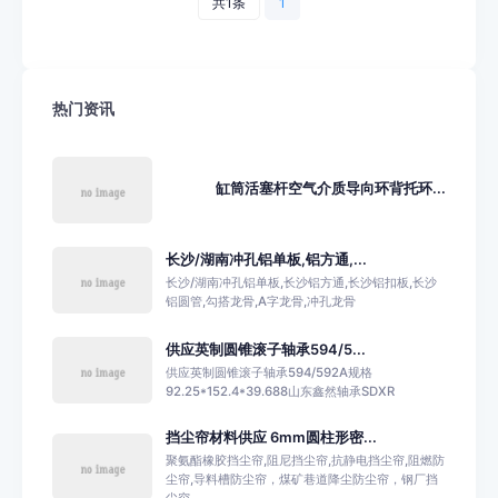
共1条
1
热门资讯
缸筒活塞杆空气介质导向环背托环...
长沙/湖南冲孔铝单板,铝方通,...
长沙/湖南冲孔铝单板,长沙铝方通,长沙铝扣板,长沙
铝圆管,勾搭龙骨,A字龙骨,冲孔龙骨
供应英制圆锥滚子轴承594/5...
供应英制圆锥滚子轴承594/592A规格
92.25*152.4*39.688山东鑫然轴承SDXR
挡尘帘材料供应 6mm圆柱形密...
聚氨酯橡胶挡尘帘,阻尼挡尘帘,抗静电挡尘帘,阻燃防
尘帘,导料槽防尘帘，煤矿巷道降尘防尘帘，钢厂挡
尘帘...