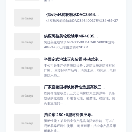
供应乐风前轮轴承DAC3464...
供应乐风前轮轴承DAC34640037规格34*64*37
供应阿拉美轮毂轴承MR4035...
阿拉美轮毂轴承MR403500 DAC40740036规格
40*74*36山东鑫然轴承SDXR
半固定式泡沫灭火装置 移动式泡...
本公司是生产销售消防设备，消防设施消防器材的
厂家。 主要经销产品有：消防水炮，泡沫炮，电控
消防水炮...
厂家直销国标铁路弹性垫层高铁三...
铁路弹性垫板是以三元乙丙橡胶为主要原料，具备
较强的减震性、舒缓老化性、耐磨性、稳固性、抗
高低温性的一...
挡尘帘 250*6型材料供应导...
阻燃性能：某些挡尘帘产品具有阻燃性能，可以在
易燃易爆环境中使用。 耐磨耐用：挡尘帘产品采用
耐磨材质...