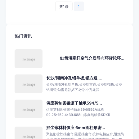
共1条
1
热门资讯
缸筒活塞杆空气介质导向环背托环...
长沙/湖南冲孔铝单板,铝方通,...
长沙/湖南冲孔铝单板,长沙铝方通,长沙铝扣板,长沙
铝圆管,勾搭龙骨,A字龙骨,冲孔龙骨
供应英制圆锥滚子轴承594/5...
供应英制圆锥滚子轴承594/592A规格
92.25*152.4*39.688山东鑫然轴承SDXR
挡尘帘材料供应 6mm圆柱形密...
聚氨酯橡胶挡尘帘,阻尼挡尘帘,抗静电挡尘帘,阻燃防