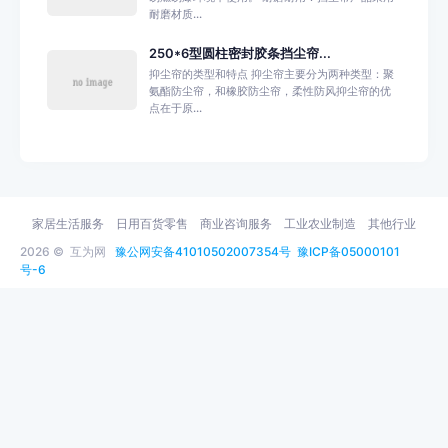
耐磨材质...
250*6型圆柱密封胶条挡尘帘...
抑尘帘的类型和特点 抑尘帘主要分为两种类型：聚
氨酯防尘帘，和橡胶防尘帘，柔性防风抑尘帘的优
点在于原...
家居生活服务
日用百货零售
商业咨询服务
工业农业制造
其他行业
2026 ©
互为网
豫公网安备41010502007354号
豫ICP备05000101
号-6