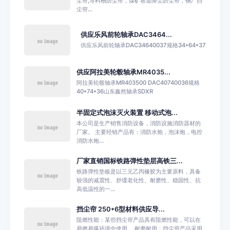
尘帘,导料槽防尘帘，煤矿巷道降尘防尘帘，钢厂挡
尘帘...
供应乐风前轮轴承DAC3464...
供应乐风前轮轴承DAC34640037规格34*64*37
供应阿拉美轮毂轴承MR4035...
阿拉美轮毂轴承MR403500 DAC40740036规格
40*74*36山东鑫然轴承SDXR
半固定式泡沫灭火装置 移动式泡...
本公司是生产销售消防设备，消防设施消防器材的
厂家。 主要经销产品有：消防水炮，泡沫炮，电控
消防水炮...
厂家直销国标铁路弹性垫层高铁三...
铁路弹性垫板是以三元乙丙橡胶为主要原料，具备
较强的减震性、舒缓老化性、耐磨性、稳固性、抗
高低温性的一...
挡尘帘 250*6型材料供应导...
阻燃性能：某些挡尘帘产品具有阻燃性能，可以在
易燃易爆环境中使用。 耐磨耐用：挡尘帘产品采用