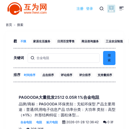
注册
登录
首页
搜索
栏目
不限
家居生活服务
日用百货零售
商业咨询服务
工业农业制造
搜
关键词
索
排序
时间排序
点击排序
评论排序
评分排序
支持量排序
PAGOODA大量批发2512 0.05R 1%合金电阻
品牌/商标：PAGOODA 环保类别：无铅环保型 产品主要用
途：普通/民用电子信息产品 功率分类：大功率 类别：高型
（≤1%） 外形结构特征：圆柱体型...
2026-01-28 12:36:42
0 评
合金电阻
电阻
贴片电阻
论
308 浏览