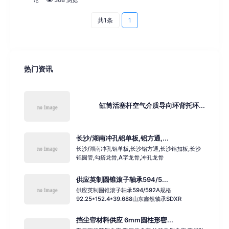
共1条
1
热门资讯
缸筒活塞杆空气介质导向环背托环...
长沙/湖南冲孔铝单板,铝方通,...
长沙/湖南冲孔铝单板,长沙铝方通,长沙铝扣板,长沙
铝圆管,勾搭龙骨,A字龙骨,冲孔龙骨
供应英制圆锥滚子轴承594/5...
供应英制圆锥滚子轴承594/592A规格
92.25*152.4*39.688山东鑫然轴承SDXR
挡尘帘材料供应 6mm圆柱形密...