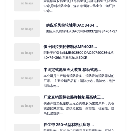
聚氨酯橡胶挡尘帘,阻尼挡尘帘,抗静电挡尘帘,阻燃防
尘帘,导料槽防尘帘，煤矿巷道降尘防尘帘，钢厂挡
尘帘...
供应乐风前轮轴承DAC3464...
供应乐风前轮轴承DAC34640037规格34*64*37
供应阿拉美轮毂轴承MR4035...
阿拉美轮毂轴承MR403500 DAC40740036规格
40*74*36山东鑫然轴承SDXR
半固定式泡沫灭火装置 移动式泡...
本公司是生产销售消防设备，消防设施消防器材的
厂家。 主要经销产品有：消防水炮，泡沫炮，电控
消防水炮...
厂家直销国标铁路弹性垫层高铁三...
铁路弹性垫板是以三元乙丙橡胶为主要原料，具备
较强的减震性、舒缓老化性、耐磨性、稳固性、抗
高低温性的一...
挡尘帘 250*6型材料供应导...
阻燃性能：某些挡尘帘产品具有阻燃性能，可以在