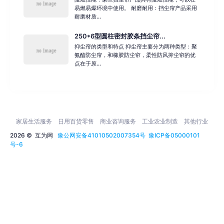
易燃易爆环境中使用。 耐磨耐用：挡尘帘产品采用
耐磨材质...
250*6型圆柱密封胶条挡尘帘...
抑尘帘的类型和特点 抑尘帘主要分为两种类型：聚
氨酯防尘帘，和橡胶防尘帘，柔性防风抑尘帘的优
点在于原...
家居生活服务
日用百货零售
商业咨询服务
工业农业制造
其他行业
2026 ©
互为网
豫公网安备41010502007354号
豫ICP备05000101
号-6