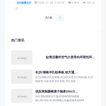
2026-01-28 12:36:05
0 评论
265 浏
多功能露点仪
览
共1条
1
热门资讯
缸筒活塞杆空气介质导向环背托环...
长沙/湖南冲孔铝单板,铝方通,...
长沙/湖南冲孔铝单板,长沙铝方通,长沙铝扣板,长沙
铝圆管,勾搭龙骨,A字龙骨,冲孔龙骨
供应英制圆锥滚子轴承594/5...
供应英制圆锥滚子轴承594/592A规格
92.25*152.4*39.688山东鑫然轴承SDXR