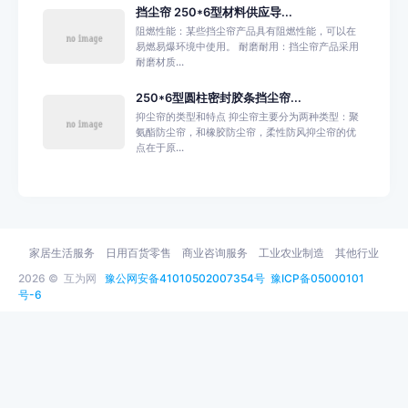
挡尘帘 250*6型材料供应导...
阻燃性能：某些挡尘帘产品具有阻燃性能，可以在
易燃易爆环境中使用。 耐磨耐用：挡尘帘产品采用
耐磨材质...
250*6型圆柱密封胶条挡尘帘...
抑尘帘的类型和特点 抑尘帘主要分为两种类型：聚
氨酯防尘帘，和橡胶防尘帘，柔性防风抑尘帘的优
点在于原...
家居生活服务
日用百货零售
商业咨询服务
工业农业制造
其他行业
2026 ©
互为网
豫公网安备41010502007354号
豫ICP备05000101
号-6