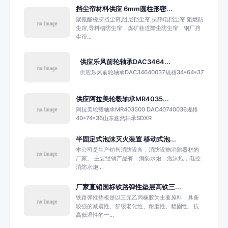
挡尘帘材料供应 6mm圆柱形密...
聚氨酯橡胶挡尘帘,阻尼挡尘帘,抗静电挡尘帘,阻燃防
尘帘,导料槽防尘帘，煤矿巷道降尘防尘帘，钢厂挡
尘帘...
供应乐风前轮轴承DAC3464...
供应乐风前轮轴承DAC34640037规格34*64*37
供应阿拉美轮毂轴承MR4035...
阿拉美轮毂轴承MR403500 DAC40740036规格
40*74*36山东鑫然轴承SDXR
半固定式泡沫灭火装置 移动式泡...
本公司是生产销售消防设备，消防设施消防器材的
厂家。 主要经销产品有：消防水炮，泡沫炮，电控
消防水炮...
厂家直销国标铁路弹性垫层高铁三...
铁路弹性垫板是以三元乙丙橡胶为主要原料，具备
较强的减震性、舒缓老化性、耐磨性、稳固性、抗
高低温性的一...