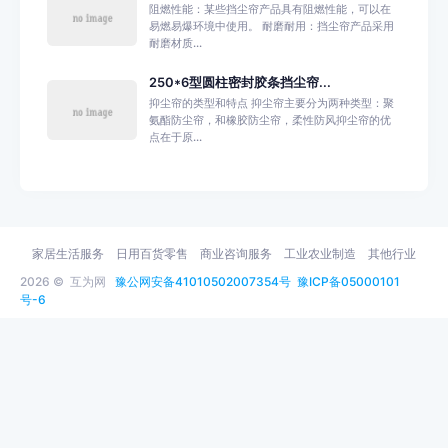
阻燃性能：某些挡尘帘产品具有阻燃性能，可以在
易燃易爆环境中使用。 耐磨耐用：挡尘帘产品采用
耐磨材质...
250*6型圆柱密封胶条挡尘帘...
抑尘帘的类型和特点 抑尘帘主要分为两种类型：聚
氨酯防尘帘，和橡胶防尘帘，柔性防风抑尘帘的优
点在于原...
家居生活服务
日用百货零售
商业咨询服务
工业农业制造
其他行业
2026 ©
互为网
豫公网安备41010502007354号
豫ICP备05000101
号-6