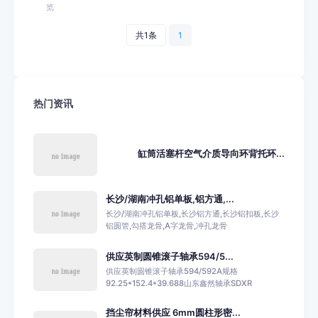
览
共1条
1
热门资讯
缸筒活塞杆空气介质导向环背托环...
长沙/湖南冲孔铝单板,铝方通,...
长沙/湖南冲孔铝单板,长沙铝方通,长沙铝扣板,长沙
铝圆管,勾搭龙骨,A字龙骨,冲孔龙骨
供应英制圆锥滚子轴承594/5...
供应英制圆锥滚子轴承594/592A规格
92.25*152.4*39.688山东鑫然轴承SDXR
挡尘帘材料供应 6mm圆柱形密...