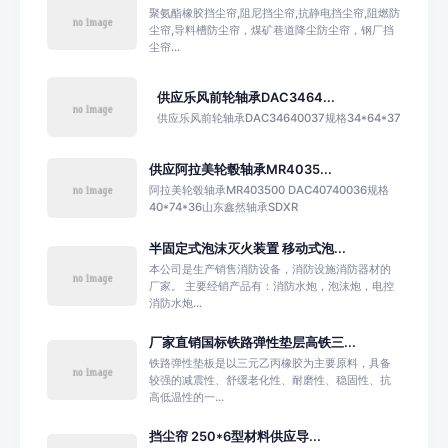
聚氨酯橡胶挡尘帘,阻尼挡尘帘,抗静电挡尘帘,阻燃防
尘帘,导料槽防尘帘，煤矿巷道降尘防尘帘，钢厂挡
尘帘...
供应乐风前轮轴承DAC3464...
供应乐风前轮轴承DAC34640037规格34*64*37
供应阿拉美轮毂轴承MR4035...
阿拉美轮毂轴承MR403500 DAC40740036规格
40*74*36山东鑫然轴承SDXR
半固定式泡沫灭火装置 移动式泡...
本公司是生产销售消防设备，消防设施消防器材的
厂家。 主要经销产品有：消防水炮，泡沫炮，电控
消防水炮...
厂家直销国标铁路弹性垫层高铁三...
铁路弹性垫板是以三元乙丙橡胶为主要原料，具备
较强的减震性、舒缓老化性、耐磨性、稳固性、抗
高低温性的一...
挡尘帘 250*6型材料供应导...