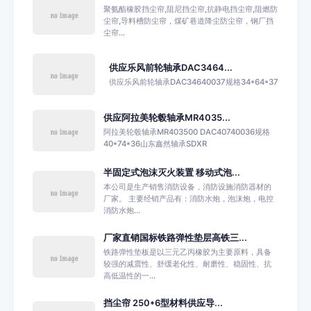
聚氨酯橡胶挡尘帘,阻尼挡尘帘,抗静电挡尘帘,阻燃防
尘帘,导料槽防尘帘，煤矿巷道降尘防尘帘，钢厂挡
尘帘...
供应乐风前轮轴承DAC3464...
供应乐风前轮轴承DAC34640037规格34*64*37
供应阿拉美轮毂轴承MR4035...
阿拉美轮毂轴承MR403500 DAC40740036规格
40*74*36山东鑫然轴承SDXR
半固定式泡沫灭火装置 移动式泡...
本公司是生产销售消防设备，消防设施消防器材的
厂家。 主要经销产品有：消防水炮，泡沫炮，电控
消防水炮...
厂家直销国标铁路弹性垫层高铁三...
铁路弹性垫板是以三元乙丙橡胶为主要原料，具备
较强的减震性、舒缓老化性、耐磨性、稳固性、抗
高低温性的一...
挡尘帘 250*6型材料供应导...