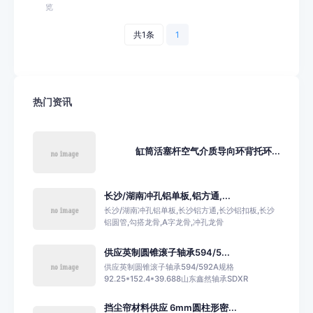
览
共1条
1
热门资讯
缸筒活塞杆空气介质导向环背托环...
长沙/湖南冲孔铝单板,铝方通,...
长沙/湖南冲孔铝单板,长沙铝方通,长沙铝扣板,长沙
铝圆管,勾搭龙骨,A字龙骨,冲孔龙骨
供应英制圆锥滚子轴承594/5...
供应英制圆锥滚子轴承594/592A规格
92.25*152.4*39.688山东鑫然轴承SDXR
挡尘帘材料供应 6mm圆柱形密...