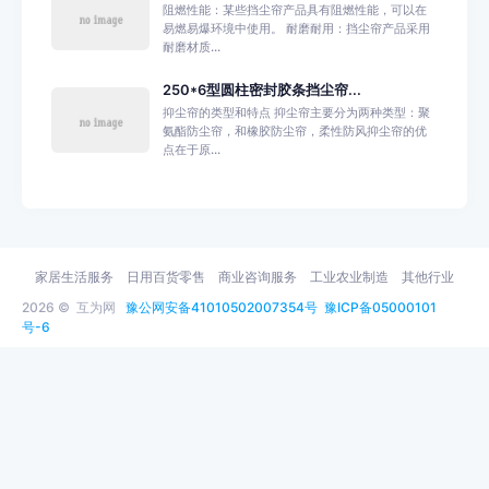
阻燃性能：某些挡尘帘产品具有阻燃性能，可以在
易燃易爆环境中使用。 耐磨耐用：挡尘帘产品采用
耐磨材质...
250*6型圆柱密封胶条挡尘帘...
抑尘帘的类型和特点 抑尘帘主要分为两种类型：聚
氨酯防尘帘，和橡胶防尘帘，柔性防风抑尘帘的优
点在于原...
家居生活服务
日用百货零售
商业咨询服务
工业农业制造
其他行业
2026 ©
互为网
豫公网安备41010502007354号
豫ICP备05000101
号-6