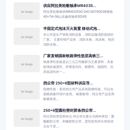
供应阿拉美轮毂轴承MR4035...
阿拉美轮毂轴承MR403500 DAC40740036规格
40*74*36山东鑫然轴承SDXR
半固定式泡沫灭火装置 移动式泡...
本公司是生产销售消防设备，消防设施消防器材的
厂家。 主要经销产品有：消防水炮，泡沫炮，电控
消防水炮...
厂家直销国标铁路弹性垫层高铁三...
铁路弹性垫板是以三元乙丙橡胶为主要原料，具备
较强的减震性、舒缓老化性、耐磨性、稳固性、抗
高低温性的一...
挡尘帘 250*6型材料供应导...
阻燃性能：某些挡尘帘产品具有阻燃性能，可以在
易燃易爆环境中使用。 耐磨耐用：挡尘帘产品采用
耐磨材质...
250*6型圆柱密封胶条挡尘帘...
抑尘帘的类型和特点 抑尘帘主要分为两种类型：聚
氨酯防尘帘，和橡胶防尘帘，柔性防风抑尘帘的优
点在于原...