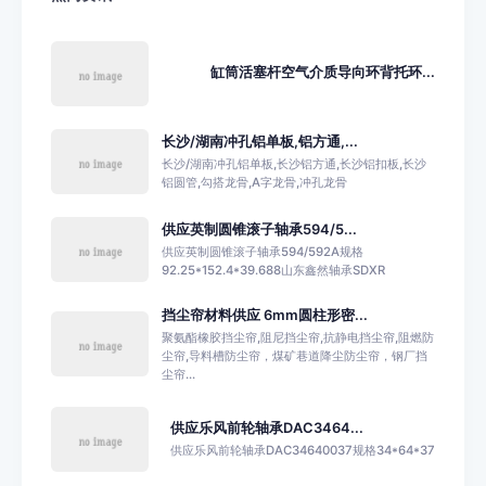
缸筒活塞杆空气介质导向环背托环...
长沙/湖南冲孔铝单板,铝方通,...
长沙/湖南冲孔铝单板,长沙铝方通,长沙铝扣板,长沙
铝圆管,勾搭龙骨,A字龙骨,冲孔龙骨
供应英制圆锥滚子轴承594/5...
供应英制圆锥滚子轴承594/592A规格
92.25*152.4*39.688山东鑫然轴承SDXR
挡尘帘材料供应 6mm圆柱形密...
聚氨酯橡胶挡尘帘,阻尼挡尘帘,抗静电挡尘帘,阻燃防
尘帘,导料槽防尘帘，煤矿巷道降尘防尘帘，钢厂挡
尘帘...
供应乐风前轮轴承DAC3464...
供应乐风前轮轴承DAC34640037规格34*64*37