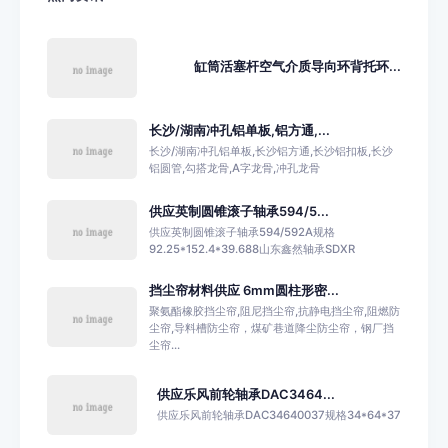
缸筒活塞杆空气介质导向环背托环...
长沙/湖南冲孔铝单板,铝方通,...
长沙/湖南冲孔铝单板,长沙铝方通,长沙铝扣板,长沙
铝圆管,勾搭龙骨,A字龙骨,冲孔龙骨
供应英制圆锥滚子轴承594/5...
供应英制圆锥滚子轴承594/592A规格
92.25*152.4*39.688山东鑫然轴承SDXR
挡尘帘材料供应 6mm圆柱形密...
聚氨酯橡胶挡尘帘,阻尼挡尘帘,抗静电挡尘帘,阻燃防
尘帘,导料槽防尘帘，煤矿巷道降尘防尘帘，钢厂挡
尘帘...
供应乐风前轮轴承DAC3464...
供应乐风前轮轴承DAC34640037规格34*64*37