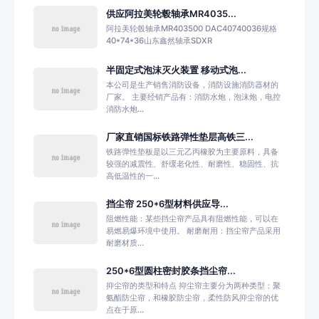
供应阿拉美轮毂轴承MR4035...
阿拉美轮毂轴承MR403500 DAC40740036规格
40*74*36山东鑫然轴承SDXR
半固定式泡沫灭火装置 移动式泡...
本公司是生产销售消防设备，消防设施消防器材的
厂家。 主要经销产品有：消防水炮，泡沫炮，电控
消防水炮...
厂家直销国标铁路弹性垫层高铁三...
铁路弹性垫板是以三元乙丙橡胶为主要原料，具备
较强的减震性、舒缓老化性、耐磨性、稳固性、抗
高低温性的一...
挡尘帘 250*6型材料供应导...
阻燃性能：某些挡尘帘产品具有阻燃性能，可以在
易燃易爆环境中使用。 耐磨耐用：挡尘帘产品采用
耐磨材质...
250*6型圆柱密封胶条挡尘帘...
抑尘帘的类型和特点 抑尘帘主要分为两种类型：聚
氨酯防尘帘，和橡胶防尘帘，柔性防风抑尘帘的优
点在于原...